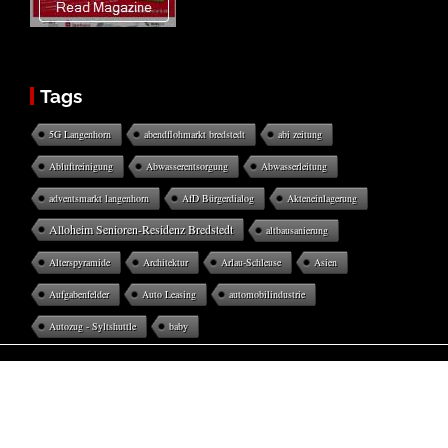
Tags
5G Langenhorn
abendflohmarkt bredstedt
abi zeitung
Abluftreinigung
Abwasserentsorgung
Abwasserleitung
adventsmarkt langenhorn
AfD Bürgerdialog
Akteneinlagerung
Alloheim Senioren-Residenz Bredstedt
altbausanierung
Alterspyramide
Architektur
Arlau-Schleuse
Asien
Aufgabenfelder
Auto Leasing
automobilindustrie
Autozug - Syltshuttle
baby
Facebook
Twitter
Instagram