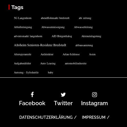
Tags
5G Langenhorn
abendflohmarkt bredstedt
abi zeitung
Abluftreinigung
Abwasserentsorgung
Abwasserleitung
adventsmarkt langenhorn
AfD Bürgerdialog
Akteneinlagerung
Alloheim Senioren-Residenz Bredstedt
altbausanierung
Alterspyramide
Architektur
Arlau-Schleuse
Asien
Aufgabenfelder
Auto Leasing
automobilindustrie
Autozug - Syltshuttle
baby
Facebook
Twitter
Instagram
DATENSCHUTZERKLÄRUNG
IMPRESSUM