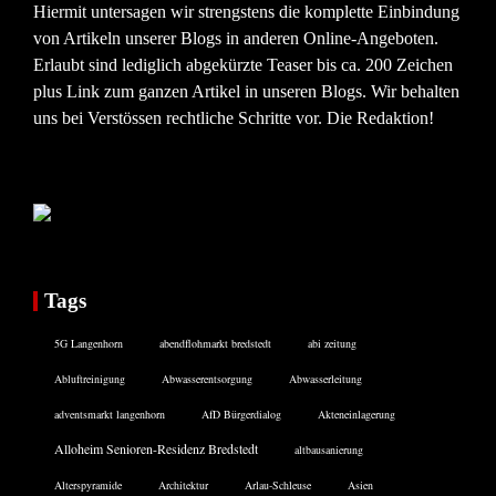
Hiermit untersagen wir strengstens die komplette Einbindung
von Artikeln unserer Blogs in anderen Online-Angeboten.
Erlaubt sind lediglich abgekürzte Teaser bis ca. 200 Zeichen
plus Link zum ganzen Artikel in unseren Blogs. Wir behalten
uns bei Verstössen rechtliche Schritte vor. Die Redaktion!
Tags
5G Langenhorn
abendflohmarkt bredstedt
abi zeitung
Abluftreinigung
Abwasserentsorgung
Abwasserleitung
adventsmarkt langenhorn
AfD Bürgerdialog
Akteneinlagerung
Alloheim Senioren-Residenz Bredstedt
altbausanierung
Alterspyramide
Architektur
Arlau-Schleuse
Asien