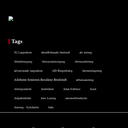
Tags
5G Langenhorn
abendflohmarkt bredstedt
abi zeitung
Abluftreinigung
Abwasserentsorgung
Abwasserleitung
adventsmarkt langenhorn
AfD Bürgerdialog
Akteneinlagerung
Alloheim Senioren-Residenz Bredstedt
altbausanierung
Alterspyramide
Architektur
Arlau-Schleuse
Asien
Aufgabenfelder
Auto Leasing
automobilindustrie
Autozug - Syltshuttle
baby