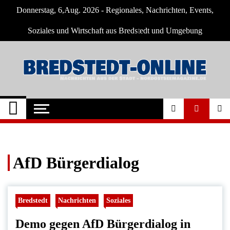
Skip
Donnerstag, 6,Aug. 2026 - Regionales, Nachrichten, Events,
to
content
Soziales und Wirtschaft aus Bredstedt und Umgebung
Bredstedt Online
Neuigkeiten und Nachrichten aus Bredstedt
und Umgebung
AfD Bürgerdialog
Bredstedt
Nachrichten
Soziales
Demo gegen AfD Bürgerdialog in