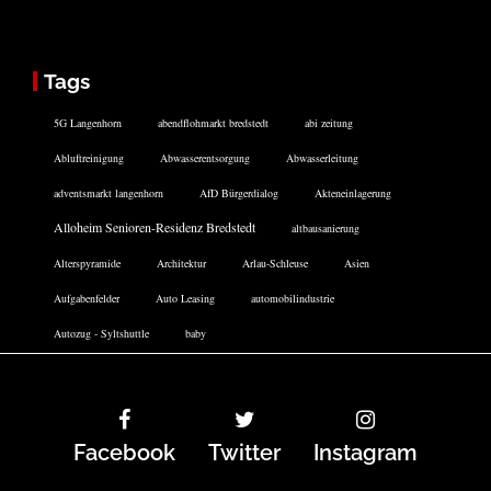
Tags
5G Langenhorn
abendflohmarkt bredstedt
abi zeitung
Abluftreinigung
Abwasserentsorgung
Abwasserleitung
adventsmarkt langenhorn
AfD Bürgerdialog
Akteneinlagerung
Alloheim Senioren-Residenz Bredstedt
altbausanierung
Alterspyramide
Architektur
Arlau-Schleuse
Asien
Aufgabenfelder
Auto Leasing
automobilindustrie
Autozug - Syltshuttle
baby
Facebook
Twitter
Instagram