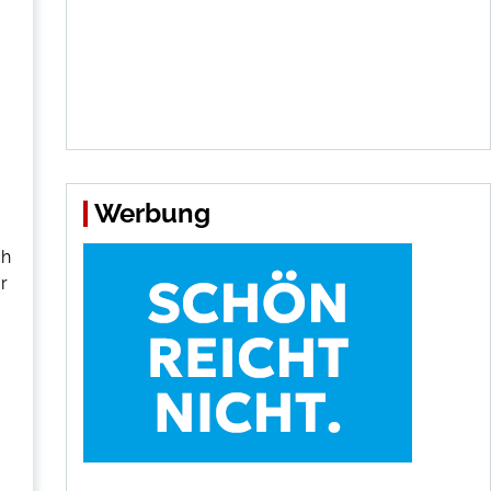
Werbung
ch
or