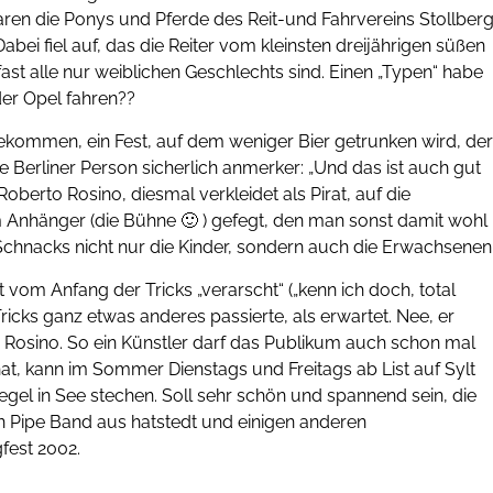
waren die Ponys und Pferde des Reit-und Fahrvereins Stollber
ei fiel auf, das die Reiter vom kleinsten dreijährigen süßen
 alle nur weiblichen Geschlechts sind. Einen „Typen“ habe
er Opel fahren??
ekommen, ein Fest, auf dem weniger Bier getrunken wird, der
e Berliner Person sicherlich anmerker: „Und das ist auch gut
berto Rosino, diesmal verkleidet als Pirat, auf die
 Anhänger (die Bühne 🙂 ) gefegt, den man sonst damit wohl
 Schnacks nicht nur die Kinder, sondern auch die Erwachsenen
vom Anfang der Tricks „verarscht“ („kenn ich doch, total
icks ganz etwas anderes passierte, als erwartet. Nee, er
o Rosino. So ein Künstler darf das Publikum auch schon mal
t, kann im Sommer Dienstags und Freitags ab List auf Sylt
egel in See stechen. Soll sehr schön und spannend sein, die
n Pipe Band aus hatstedt und einigen anderen
fest 2002.