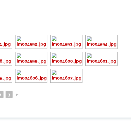
2
3
►