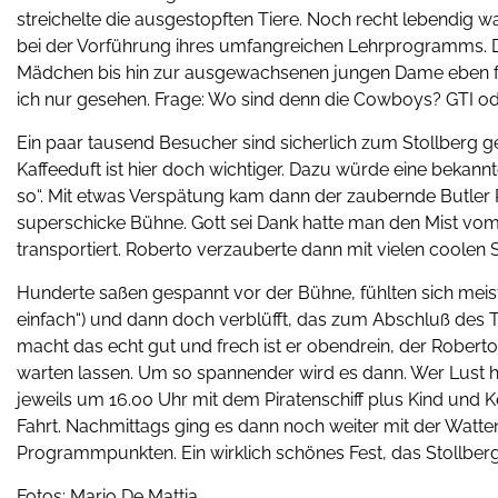
streichelte die ausgestopften Tiere. Noch recht lebendig 
bei der Vorführung ihres umfangreichen Lehrprogramms. Dab
Mädchen bis hin zur ausgewachsenen jungen Dame eben fast
ich nur gesehen. Frage: Wo sind denn die Cowboys? GTI od
Ein paar tausend Besucher sind sicherlich zum Stollberg g
Kaffeeduft ist hier doch wichtiger. Dazu würde eine bekannt
so“. Mit etwas Verspätung kam dann der zaubernde Butler Ro
superschicke Bühne. Gott sei Dank hatte man den Mist vom
transportiert. Roberto verzauberte dann mit vielen coolen
Hunderte saßen gespannt vor der Bühne, fühlten sich meist 
einfach“) und dann doch verblüfft, das zum Abschluß des Tr
macht das echt gut und frech ist er obendrein, der Robert
warten lassen. Um so spannender wird es dann. Wer Lust ha
jeweils um 16.00 Uhr mit dem Piratenschiff plus Kind und K
Fahrt. Nachmittags ging es dann noch weiter mit der Watte
Programmpunkten. Ein wirklich schönes Fest, das Stollberg
Fotos: Mario De Mattia