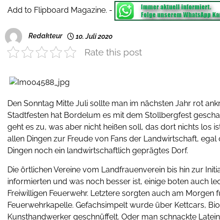
Add to Flipboard Magazine.
-
Redakteur
10. Juli 2020
Rate this post
Den Sonntag Mitte Juli sollte man im nächsten Jahr rot an
Stadtfesten hat Bordelum es mit dem Stollbergfest geschafft
geht es zu, was aber nicht heißen soll, das dort nichts los is
allen Dingen zur Freude von Fans der Landwirtschaft, egal 
Dingen noch ein landwirtschaftlich geprägtes Dorf.
Die örtlichen Vereine vom Landfrauenverein bis hin zur Init
informierten und was noch besser ist, einige boten auch le
Freiwilligen Feuerwehr. Letztere sorgten auch am Morgen f
Feuerwehrkapelle. Gefachsimpelt wurde über Kettcars, Bi
Kunsthandwerker geschnüffelt. Oder man schnackte Latein 