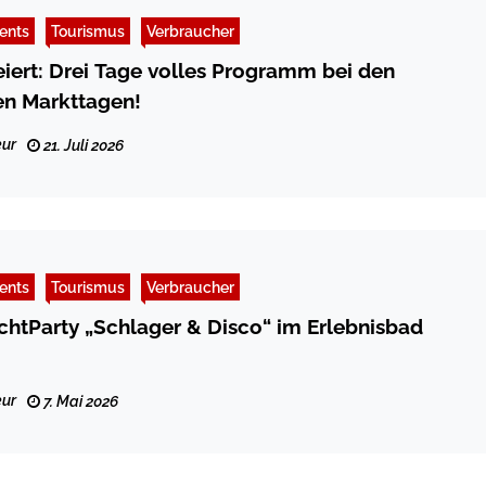
ents
Tourismus
Verbraucher
eiert: Drei Tage volles Programm bei den
len Markttagen!
ur
21. Juli 2026
ents
Tourismus
Verbraucher
tParty „Schlager & Disco“ im Erlebnisbad
ur
7. Mai 2026