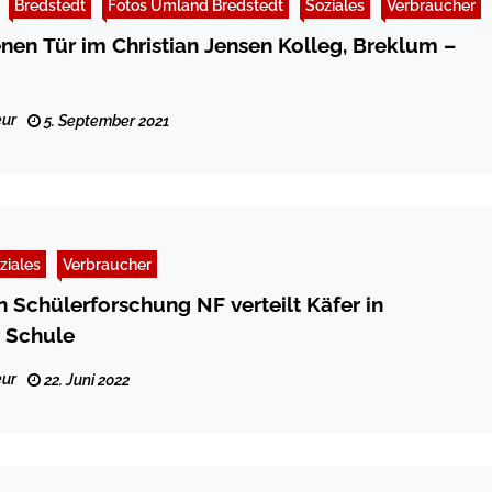
Bredstedt
Fotos Umland Bredstedt
Soziales
Verbraucher
enen Tür im Christian Jensen Kolleg, Breklum –
ur
5. September 2021
ziales
Verbraucher
n Schülerforschung NF verteilt Käfer in
 Schule
ur
22. Juni 2022