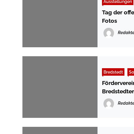
Ausstellungen
Tag der off
Fotos
Redakte
Bredstedt
So
Förderverei
Bredstedter
Redakte