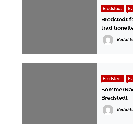
Bredstedt
Ev
Bredstedt f
traditionel
Redakte
Bredstedt
Ev
SommerNach
Bredstedt
Redakte