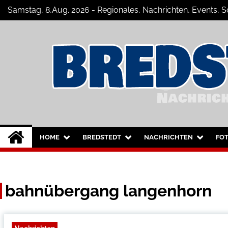
Skip
Samstag, 8,Aug. 2026 - Regionales, Nachrichten, Events,
to
content
Bredstedt Online
Neuigkeiten und Nachrichten aus Bre
HOME
BREDSTEDT
NACHRICHTEN
FO
bahnübergang langenhorn