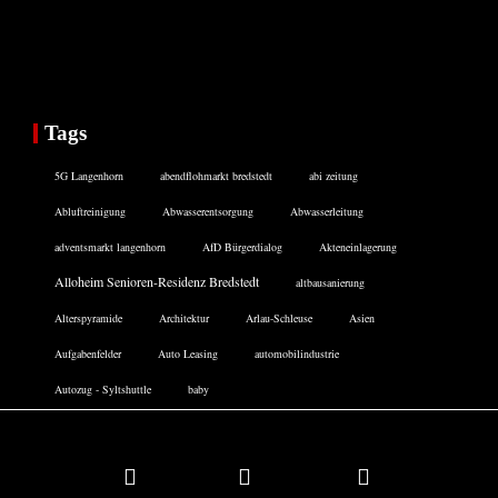
Tags
5G Langenhorn
abendflohmarkt bredstedt
abi zeitung
Abluftreinigung
Abwasserentsorgung
Abwasserleitung
adventsmarkt langenhorn
AfD Bürgerdialog
Akteneinlagerung
Alloheim Senioren-Residenz Bredstedt
altbausanierung
Alterspyramide
Architektur
Arlau-Schleuse
Asien
Aufgabenfelder
Auto Leasing
automobilindustrie
Autozug - Syltshuttle
baby