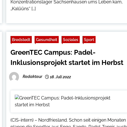
Konzentrationslager Sachsenhausen ums Leben kam,
„Kalüüns“ […]
Bredstedt
Gesundheit
Soziales
Sport
GreenTEC Campus: Padel-
Inklusionsprojekt startet im Herbst
Redakteur
18. Juli 2022
(CIS-intern) – Nordfriesland. Schon seit einigen Monaten
planen die Sportler aus Enge-Sande, Padel-Tennis auch