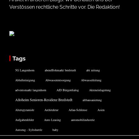
Verstössen rechtliche Schritte vor. Die Redaktion!
Tags
5G Langenhorn
abendflohmarkt bredstedt
abi zeitung
Abluftreinigung
Abwasserentsorgung
Abwasserleitung
adventsmarkt langenhorn
AfD Bürgerdialog
Akteneinlagerung
Alloheim Senioren-Residenz Bredstedt
altbausanierung
Alterspyramide
Architektur
Arlau-Schleuse
Asien
Aufgabenfelder
Auto Leasing
automobilindustrie
Autozug - Syltshuttle
baby