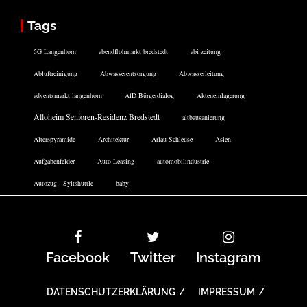
Tags
5G Langenhorn
abendflohmarkt bredstedt
abi zeitung
Abluftreinigung
Abwasserentsorgung
Abwasserleitung
adventsmarkt langenhorn
AfD Bürgerdialog
Akteneinlagerung
Alloheim Senioren-Residenz Bredstedt
altbausanierung
Alterspyramide
Architektur
Arlau-Schleuse
Asien
Aufgabenfelder
Auto Leasing
automobilindustrie
Autozug - Syltshuttle
baby
Facebook
Twitter
Instagram
DATENSCHUTZERKLÄRUNG
IMPRESSUM